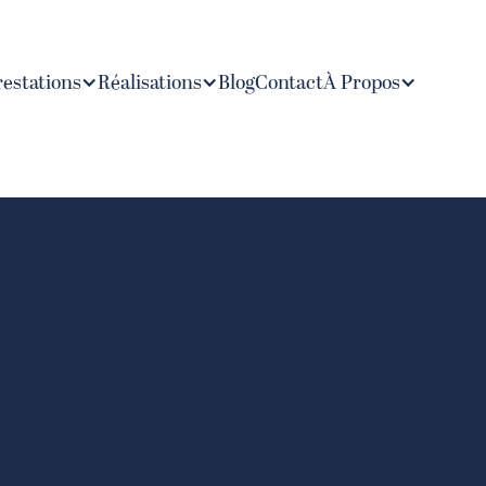
restations
À Propos
Réalisations
Blog
Contact
Accueil
Blog
Bâti ancien