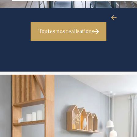
Slide 4 of 4.
Toutes nos réalisations