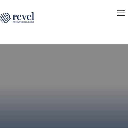
Rénovation
Maison
Revel
Accueil
Maison
en
Caractère
Ancienne
mâchefer