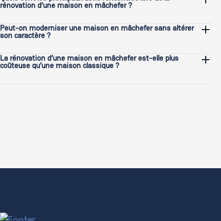
rénovation d’une maison en mâchefer ?
La consolidation et l’isolation des murs sont généralement
Peut-on moderniser une maison en mâchefer sans altérer
son caractère ?
les points les plus délicats.
Absolument. Chez Revel, nous veillons à respecter et
La rénovation d’une maison en mâchefer est-elle plus
coûteuse qu’une maison classique ?
valoriser l’esthétique unique du mâchefer tout en y intégrant
des solutions modernes pour le confort et la durabilité.
Cela dépend des spécificités du projet. Les techniques et
matériaux adaptés au mâchefer peuvent parfois entraîner
des coûts supplémentaires, mais ils garantissent une
rénovation durable et respectueuse du bâti d’origine.