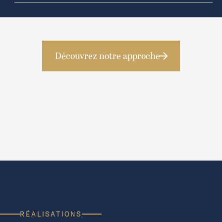
Grâce à notre approche technique et créative, nous
sublimons le charme de votre maison tout en intégrant des
solutions modernes pour améliorer son confort et ses
performances énergétiques.
Découvrez notre approche
Saint-
Didier-
RÉALISATIONS
2022
Au-