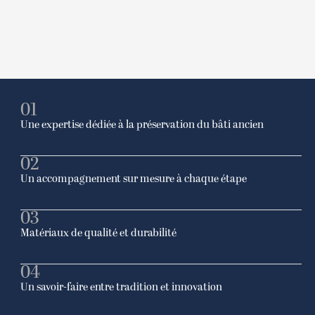
01
Une expertise dédiée à la préservation du bâti ancien
02
Nos équipes maîtrisent les techniques traditionnelles et
modernes pour restaurer avec soin les détails architecturaux
Un accompagnement sur mesure à chaque étape
qui font le caractère unique de votre maison.
03
De la conception à la livraison, nous assurons un suivi
rigoureux et personnalisé pour répondre à vos attentes et
Matériaux de qualité et durabilité
respecter vos contraintes.
04
Nous sélectionnons des matériaux biosourcés nobles et
durables, adaptés à l’esprit de votre maison, pour garantir un
Un savoir-faire entre tradition et innovation
résultat esthétique et pérenne.