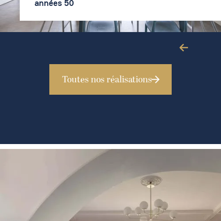
Slide 4 of 4.
Toutes nos réalisations