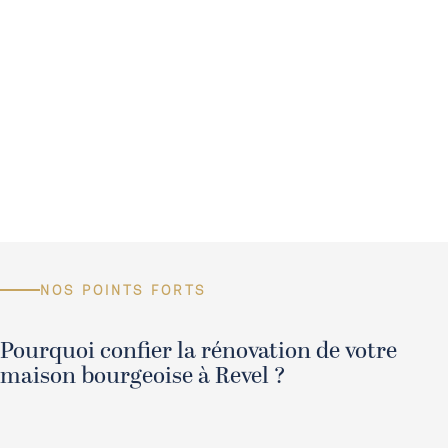
La mise aux normes actuelles
Qui nécessite d’intégrer des systèmes électriques, de
plomberie et de chauffage performants et discrets.
L’optimisation des espaces
Qui consiste à repenser la distribution des pièces pour
s’adapter aux modes de vie contemporains tout en
préservant les volumes d’origine.
NOS POINTS FORTS
Pourquoi confier la rénovation de votre
maison bourgeoise à Revel ?