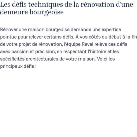
Les défis techniques de la rénovation d’une
demeure bourgeoise
Rénover une maison bourgeoise demande une expertise
pointue pour relever certains défis. À vos côtés du début à la fin
de votre projet de rénovation, l’équipe Revel relève ces défis
avec passion et précision, en respectant l’histoire et les
spécificités architecturales de votre maison. Voici les
principaux défis :
La restauration des éléments d’époque
Conserver ou recréer les boiseries, fresques, vitraux, et
cheminées, tout en respectant les matériaux d’origine.
L’isolation intérieure et extérieure
Pour optimiser les performances thermiques et
acoustiques sans altérer l’esthétique.